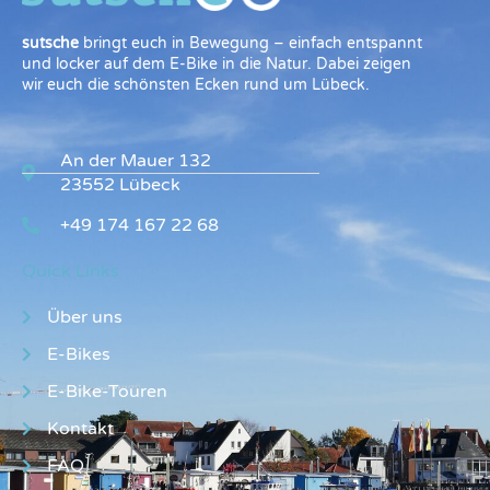
sutsche
bringt euch in Bewegung – einfach entspannt
und locker auf dem E-Bike in die Natur. Dabei zeigen
wir euch die schönsten Ecken rund um Lübeck.
An der Mauer 132
23552 Lübeck
+49 174 167 22 68
Quick Links
Über uns
E-Bikes
E-Bike-Touren
Kontakt
FAQ