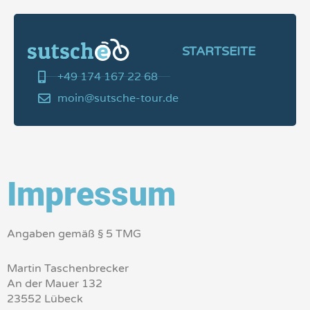
Zum
Inhalt
springen
STARTSEITE
+49 174 167 22 68
moin@sutsche-tour.de
Impressum
Angaben gemäß § 5 TMG
Martin Taschenbrecker
An der Mauer 132
23552 Lübeck